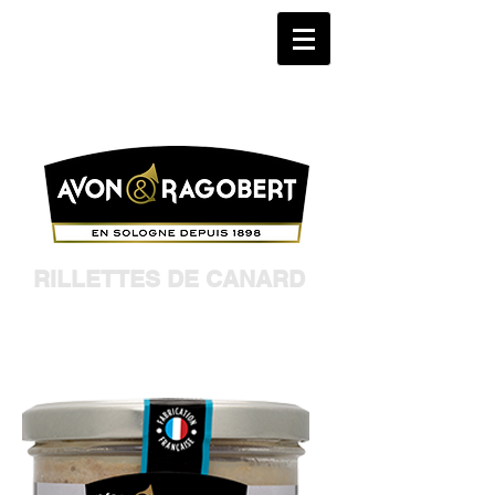
RILLETTES DE CANARD
Fondantes et gourmandes
Parfaites avec des petits cornichons