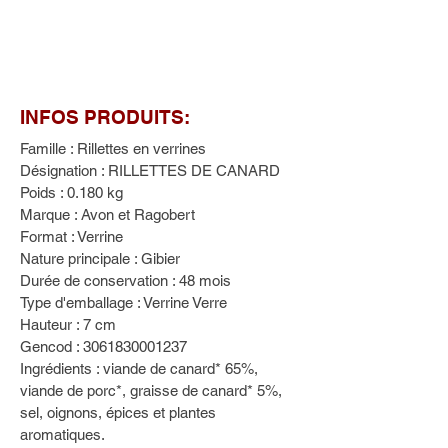
mettant en avant la viande de
canard: son fondant vous fera
chaviré.
INFOS PRODUITS:
Famille : Rillettes en verrines
Désignation : RILLETTES DE CANARD
Poids : 0.180 kg
Marque : Avon et Ragobert
Format : Verrine
Nature principale : Gibier
Durée de conservation : 48 mois
Type d'emballage : Verrine Verre
Hauteur : 7 cm
Gencod : 3061830001237
Ingrédients : viande de canard* 65%,
viande de porc*, graisse de canard* 5%,
sel, oignons, épices et plantes
aromatiques.