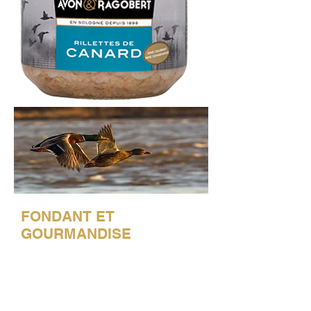
FONDANT ET
GOURMANDISE
De la gourmandise à l'état pur:
découvrez nos rillettes au canard !
Avon & Ragobert revisite ainsi un
classique de la charcuterie en