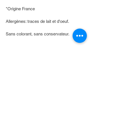
*Origine France
Allergènes: traces de lait et d'oeuf.
Sans colorant, sans conservateur.
TOUTE NOTRE GAMME
NOS PRODUITS
Informations
LEGAL NOTICE -
PRESS -
SITEMAP
PRESS -
Contact