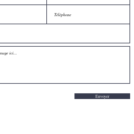
emplissez le formulaire de contact ci-des
contactez-nous à l'adresse suivante:
Envoyer