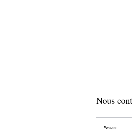
Remplissez
AVON & RA
Nous cont
REMPLISSER