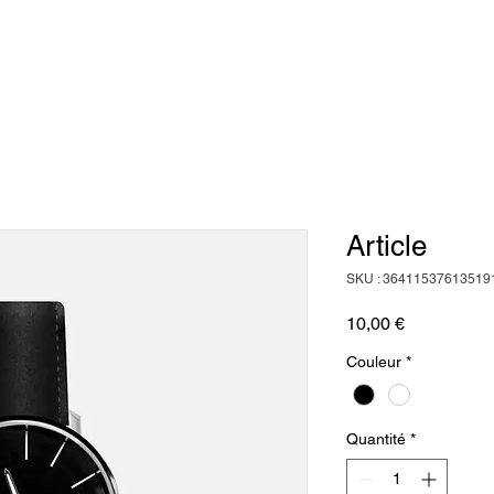
ITS
OÙ NOUS TROUVER ?
ACTUALITÉS
CONTACT
A
Article
SKU : 36411537613519
Prix
10,00 €
Couleur
*
Quantité
*