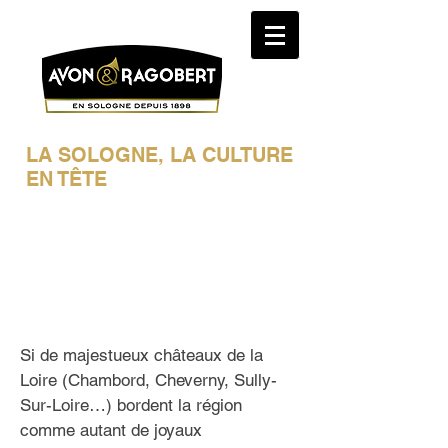
LA SOLOGNE, LA CULTURE
EN TÊTE
La Sologne est bien plus qu’une
région idéale pour les balades
romantiques en forêt, les excursions
ornithologiques ou les parties de
chasse et de pêche.
Si de majestueux châteaux de la
Loire (Chambord, Cheverny, Sully-
Sur-Loire…) bordent la région
comme autant de joyaux